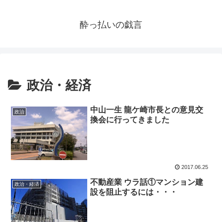
酔っ払いの戯言
政治・経済
中山一生 龍ケ崎市長との意見交
政治
換会に行ってきました
2017.06.25
不動産業 ウラ話①マンション建
政治・経済
設を阻止するには・・・