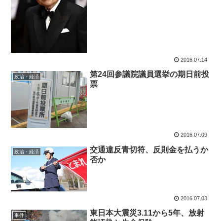
2016.07.14
第24回参議院議員選挙の期日前投
政治・経済
票
2016.07.09
交通違反青切符、反則金を払うか
政治・経済
否か
2016.07.03
東日本大震災3.11から5年、放射
事件