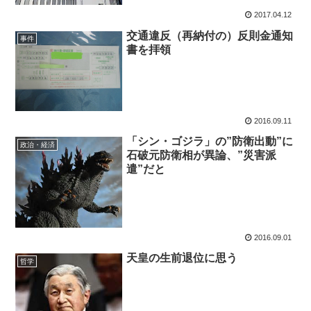
2017.04.12
交通違反（再納付の）反則金通知
事件
書を拝領
2016.09.11
「シン・ゴジラ」の”防衛出動”に
政治・経済
石破元防衛相が異論、”災害派
遣”だと
2016.09.01
天皇の生前退位に思う
哲学