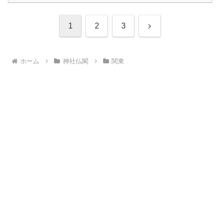
次
1
2
3
へ
ホーム
神社仏閣
関東