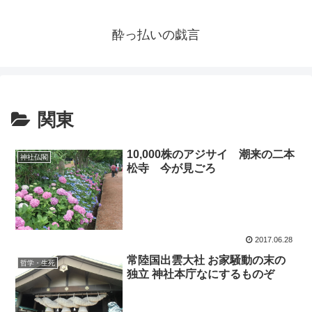
酔っ払いの戯言
関東
10,000株のアジサイ 潮来の二本
神社仏閣
松寺 今が見ごろ
2017.06.28
常陸国出雲大社 お家騒動の末の
哲学・生死
独立 神社本庁なにするものぞ