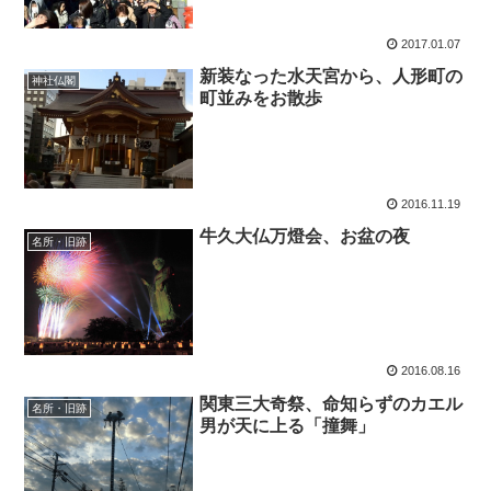
2017.01.07
新装なった水天宮から、人形町の
神社仏閣
町並みをお散歩
2016.11.19
牛久大仏万燈会、お盆の夜
名所・旧跡
2016.08.16
関東三大奇祭、命知らずのカエル
名所・旧跡
男が天に上る「撞舞」