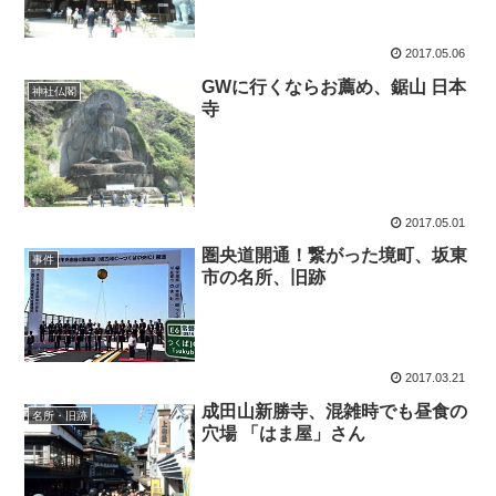
2017.05.06
GWに行くならお薦め、鋸山 日本
神社仏閣
寺
2017.05.01
圏央道開通！繋がった境町、坂東
事件
市の名所、旧跡
2017.03.21
成田山新勝寺、混雑時でも昼食の
名所・旧跡
穴場 「はま屋」さん