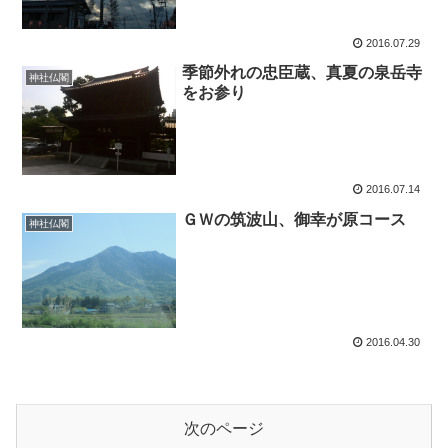
2016.07.29
季節外れの忠臣蔵、真夏の泉岳寺
神社仏閣
をお参り
2016.07.14
ＧＷの筑波山、御幸が原コース
神社仏閣
2016.04.30
次のページ