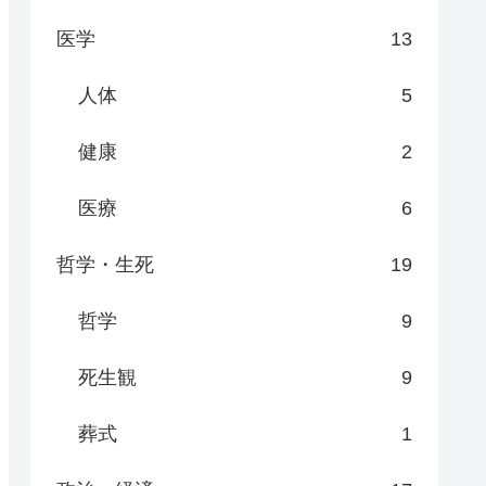
医学
13
人体
5
健康
2
医療
6
哲学・生死
19
哲学
9
死生観
9
葬式
1