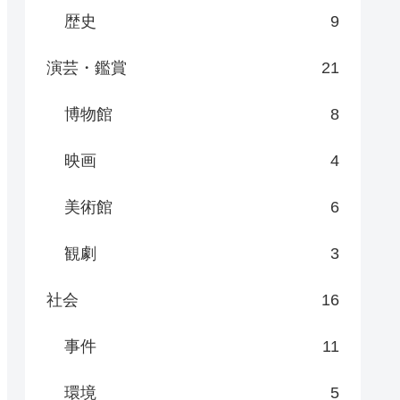
歴史
9
演芸・鑑賞
21
博物館
8
映画
4
美術館
6
観劇
3
社会
16
事件
11
環境
5