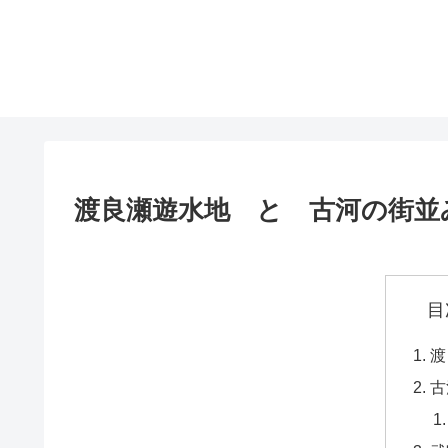
渡良瀬遊水地 と 古河の街並
目
渡
古