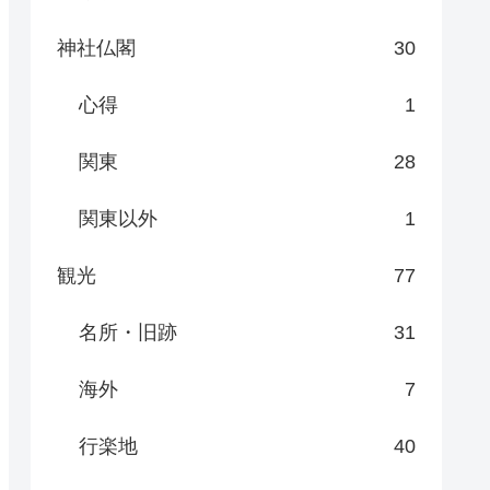
神社仏閣
30
心得
1
関東
28
関東以外
1
観光
77
名所・旧跡
31
海外
7
行楽地
40