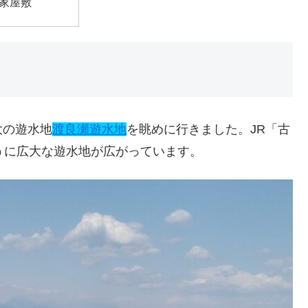
家屋敷
大の遊水地
渡良瀬遊水地
を眺めに行きました。JR「古
うに広大な遊水地が広がっています。