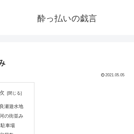
酔っ払いの戯言
み
2021.05.05
次
良瀬遊水地
河の街並み
駐車場