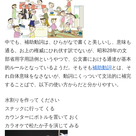
中でも、補助動詞は、ひらがなで書くと美しいし、意味も
通る。お上の権威にひれ伏す訳でないが、昭和28年の文
部省用字用語例というやつで、公文書における通達が基本
的ルールとなっているようだ。
そもそも
補助動詞
とは、そ
れ自体意味をなさないが、動詞にくっついて文法的に補完
することばで、以下の使い方からだと分かりやすい。
水割りを作って ください
スナックに行って くる
カウンターにボトルを置いて おく
カラオケで松たか子を演じて みる