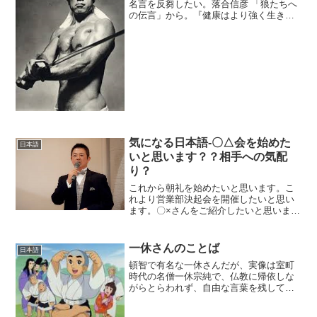
名言を反芻したい。落合信彦 「狼たちへ
の伝言」から。『健康はより強く生きる
条件のひとつではあっても、人生の目的
ではない』三島由紀夫 「若きサムライの
ために」から。
気になる日本語-〇△会を始めた
日本語
いと思います？？相手への気配
り？
これから朝礼を始めたいと思います。こ
れより営業部決起会を開催したいと思い
ます。〇×さんをご紹介したいと思いま
す。聞きなれてしまったこんな言い方、
妙だと思わないといけません。英訳もで
きない表現らしい。
一休さんのことば
日本語
頓智で有名な一休さんだが、実像は室町
時代の名僧一休宗純で、仏教に帰依しな
がらとらわれず、自由な言葉を残してい
る。「人はどこから来て、どこへ往くの
か」と問われて、「有漏路より無漏路に