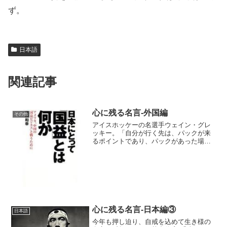
ず。
日本語
関連記事
心に残る名言-外国編
その他
アイスホッケーの名選手ウェイン・グレ
ッキー。「自分が行く先は、パックが来
るポイントであり、パックがあった場所
ではない」スティーヴ・ジョブスが好ん
だ名言として。「楽観は意志、悲観は感
情」「幸福の秘訣のひとつは自分自身の
不機嫌に対して無関心でい
心に残る名言-日本編③
日本語
今年も押し迫り、自戒を込めて生き様の