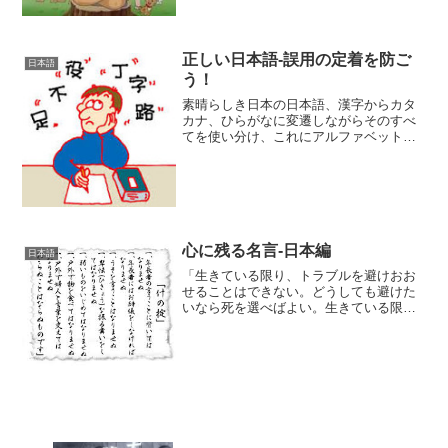
帰る一休み 雨降らば降れ 風吹かば吹
け」＜有漏路は煩悩のある
正しい日本語-誤用の定着を防ご
日本語
う！
素晴らしき日本の日本語、漢字からカタ
カナ、ひらがなに変遷しながらそのすべ
てを使い分け、これにアルファベットま
で混ぜるとなっちゃ、世界の公用語（フ
ランス人はフランス語と信じている。因
みにオリンピック会場での表示は、仏
語、英語、開催国語、が必須
心に残る名言-日本編
日本語
「生きている限り、トラブルを避けおお
せることはできない。どうしても避けた
いなら死を選べばよい。生きている限
り、人は運命と闘うか達観してこれと遊
ぶか、ほかに道はない」1992.9.2 電通
総研社長天谷直弘「若いとき旅をせざれ
ば老いての物語なし