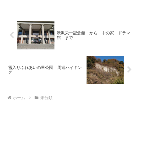
駐車場があり美術館利用者は時間制限な
く無料となります。アルテリオ全景。ガ
ラス張りの近代的な建物
渋沢栄一記念館 から 中の家 ドラマ
館 まで
雪入りふれあいの里公園 周辺ハイキン
グ
ホーム
未分類