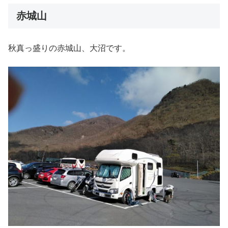
赤城山
秋真っ盛りの赤城山、大沼です。