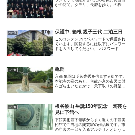
かの訪問。タモリ、長瀞を歩く。の秩父
鉄道「長瀞」駅前の看板からスタート。
保護中: 箱根 親子三代 二泊三日
未分類
このコンテンツはパスワードで保護され
ています。閲覧するには以下にパスワー
ドを入力してください。 パスワード:
亀岡
未分類
京都 亀岡は明智光秀を信奉する街です。
本能寺の変のあと、何故か京の市民に財
をばらまいたとかで、天下取りの野望も
無かったのではとも言われています。南
郷公園として市民に親しまれています。
光秀が築いた丹波亀山城の外堀沿いに木
道が続きます。亀山城址
板谷波山 生誕150年記念 陶芸を
未分類
見に下館へ
下館美術館下館駅からすぐ近くの下館美
術館でご当地の陶芸家の作品展です。市
の庁舎の一部が入るアルテリオという建
物の3階に下館美術館はあります。地下に