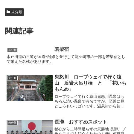
未分類
関連記事
若柴宿
未分類
水戸街道の古道が国道6号線と並行して龍ケ崎市の一部を若柴宿とし
て栄えた名残があります。
鬼怒川 ロープウェイで行く猿
未分類
山 盾岩大吊り橋 と 「花いち
もんめ」
ロープウェイで行く猿山鬼怒川温泉はも
ちろん渋い温泉で有名ですが、至近に見
どころもいっぱいです。温泉街から徒歩
でも行けるところにロープウェイの乗り
場があり、猿山へ登れます。ロープウェ
イ乗り場の横の温泉神社にまずはお参り
長瀞 おすすめスポット
未分類
して、おんせんさんろく
都心から二時間足らずの景勝地 長瀞。ブ
ラタモリでも紹介されたのを機に何度目