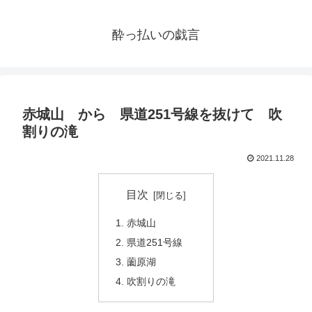
酔っ払いの戯言
赤城山 から 県道251号線を抜けて 吹
割りの滝
2021.11.28
目次
赤城山
県道251号線
薗原湖
吹割りの滝