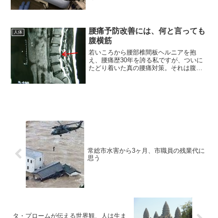
か避ける方法として、懇意にしている医
師に相談したところ、「それではもう一
回、潜血反応の検査をしてみますか」の
声に縋った。・・・のだが
腰痛予防改善には、何と言っても
人体
腹横筋
若いころから腰部椎間板ヘルニアを抱
え、腰痛歴30年を誇る私ですが、ついに
たどり着いた真の腰痛対策。それは腹横
筋の意識と強化。
常総市水害から3ヶ月、市職員の残業代に
思う
タ・プロームが伝える世界観、人は生ま