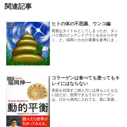
関連記事
ヒトの体の不思議、ウンコ編
人体
尾籠なタイトルとしてしまったが、タン
パク質のインアンドアウトを分かりやす
く、と。福岡ハカセの著書を参考にまと
めてみたものだが、食べたもの、使われ
たもの、残りが食べたもののカス（ウン
コ）ではない。細胞のリサイクルに関連
するが、リサイクルのため
コラーゲンは食べても塗ってもキ
人体
レイにはならない
美肌を目指すご婦人方には身もふたもな
い話だが、世間で大もてのコラーゲン
は、口から体内に入れても、肌に直接塗
っても、全然意味がない。（害ではない
ようだが）分子生物学の福岡伸一博士
（一般には福岡ハカセと言われている）
のどれもこれも分かりやすい著