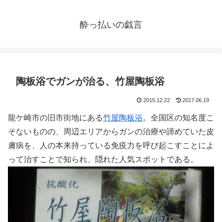
酔っ払いの戯言
陶板浴でガンが治る、竹屋陶板浴
2015.12.22
2017.06.19
龍ケ崎市の旧市街地にある
竹屋陶板浴
。全国区の知名度こ
そないものの、周辺エリアからガンの治療や諦めていた皮
膚病を、人の本来持っている免疫力を呼び起こすことによ
って治すことで知られ、隠れた人気スポットである。