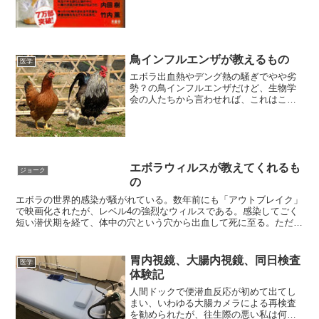
鳥インフルエンザが教えるもの
医学
エボラ出血熱やデング熱の騒ぎでやや劣
勢？の鳥インフルエンザだけど、生物学
会の人たちから言わせれば、これはこれ
で大変なことらしい。生物には、種の壁
というものがあって、その壁を越えての
生殖は自然界では成立しないものであ
り、同時に病原体もその壁を
エボラウィルスが教えてくれるも
ジョーク
の
エボラの世界的感染が騒がれている。数年前にも「アウトブレイク」
で映画化されたが、レベル4の強烈なウィルスである。感染してごく
短い潜伏期を経て、体中の穴という穴から出血して死に至る。ただ、
昔からあったはずの病気で、しかしながら潜伏期間が短いこ
胃内視鏡、大腸内視鏡、同日検査
医学
体験記
人間ドックで便潜血反応が初めて出てし
まい、いわゆる大腸カメラによる再検査
を勧められたが、往生際の悪い私は何と