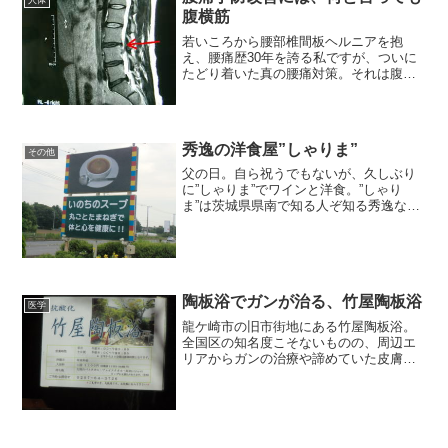
腹横筋
若いころから腰部椎間板ヘルニアを抱
え、腰痛歴30年を誇る私ですが、ついに
たどり着いた真の腰痛対策。それは腹横
筋の意識と強化。
秀逸の洋食屋”しゃりま”
その他
父の日。自ら祝うでもないが、久しぶり
に”しゃりま”でワインと洋食。”しゃり
ま”は茨城県県南で知る人ぞ知る秀逸な洋
食屋。龍ケ崎市かの蛇沼の脇を走る県道
48号線にその姿を現す。自然素材での健
康と美味と廉価、そして接客の上質さは
半端ではない。
陶板浴でガンが治る、竹屋陶板浴
医学
龍ケ崎市の旧市街地にある竹屋陶板浴。
全国区の知名度こそないものの、周辺エ
リアからガンの治療や諦めていた皮膚病
を、人の本来持っている免疫力を呼び起
こすことによって治すことで知られ、隠
れた人気スポットである。旧知の自然食
品、素材レストランの紹介