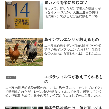
胃カメラを楽に飲むコツ
医学
胃カメラ。聞いただけで喉元が詰まりそ
うなイメージだが、人生三度目の挑戦
（試練？）で少しだけ楽に飲むコツをつ
かんだ。
鳥インフルエンザが教えるもの
医学
エボラ出血熱やデング熱の騒ぎでやや劣
勢？の鳥インフルエンザだけど、生物学
会の人たちから言わせれば、これはこれ
で大変なことらしい。生物には、種の壁
というものがあって、その壁を越えての
生殖は自然界では成立しないものであ
り、同時に病原体もその壁を
エボラウィルスが教えてくれるも
ジョーク
の
エボラの世界的感染が騒がれている。数年前にも「アウトブレイク」
で映画化されたが、レベル4の強烈なウィルスである。感染してごく
短い潜伏期を経て、体中の穴という穴から出血して死に至る。ただ、
昔からあったはずの病気で、しかしながら潜伏期間が短いこ
腰痛予防改善には、何と言っても
人体