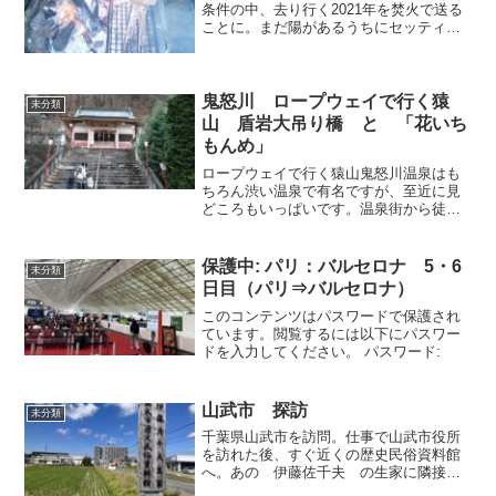
条件の中、去り行く2021年を焚火で送る
ことに。まだ陽があるうちにセッティン
グは終え、拾ってきた小枝に着火しま
す。着火剤の助けを借りながら、炭に火
を移します。木の枝をたくさん放り込ん
で、パチパチの焚火にし
鬼怒川 ロープウェイで行く猿
未分類
山 盾岩大吊り橋 と 「花いち
もんめ」
ロープウェイで行く猿山鬼怒川温泉はも
ちろん渋い温泉で有名ですが、至近に見
どころもいっぱいです。温泉街から徒歩
でも行けるところにロープウェイの乗り
場があり、猿山へ登れます。ロープウェ
イ乗り場の横の温泉神社にまずはお参り
保護中: パリ：バルセロナ 5・6
未分類
して、おんせんさんろく
日目（パリ⇒バルセロナ）
このコンテンツはパスワードで保護され
ています。閲覧するには以下にパスワー
ドを入力してください。 パスワード:
山武市 探訪
未分類
千葉県山武市を訪問。仕事で山武市役所
を訪れた後、すぐ近くの歴史民俗資料館
へ。あの 伊藤佐千夫 の生家に隣接で
した。ちょっといかめしい外観の歴民。