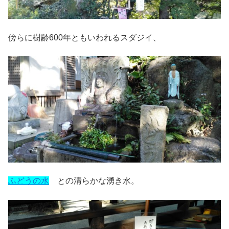
傍らに樹齢600年ともいわれるスダジイ、
ふどうの水
との清らかな湧き水。