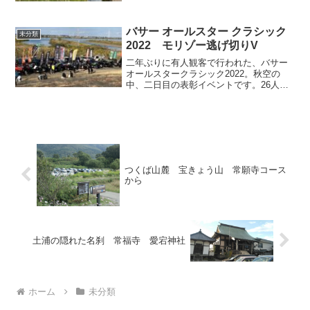
伊藤佐千夫 の生家への入場料を含めて＠
140円ですが、生年月日を伝えるだけで、
65歳以上の無料扱
バサー オールスター クラシック
未分類
2022 モリゾー逃げ切りV
二年ぶりに有人観客で行われた、バサー
オールスタークラシック2022。秋空の
中、二日目の表彰イベントです。26人の
プロアングラーが参加。今年は、デジタ
ルウェイイン方式で、目の前で釣果を掲
げて重さを競うことなく、あらかじめ各
艇に審判員兼記録員が
つくば山麓 宝きょう山 常願寺コース
から
土浦の隠れた名刹 常福寺 愛宕神社
ホーム
未分類