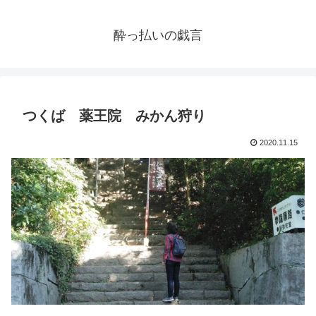
酔っ払いの戯言
つくば 薬王院 みかん狩り
2020.11.15