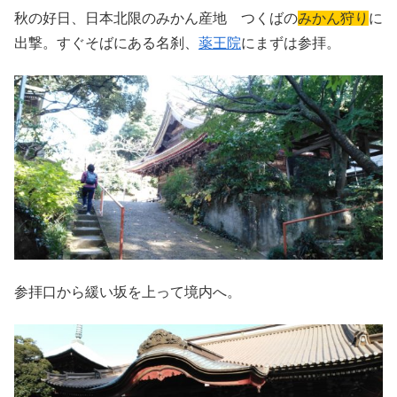
秋の好日、日本北限のみかん産地 つくばの
みかん狩り
に
出撃。すぐそばにある名刹、
薬王院
にまずは参拝。
参拝口から緩い坂を上って境内へ。