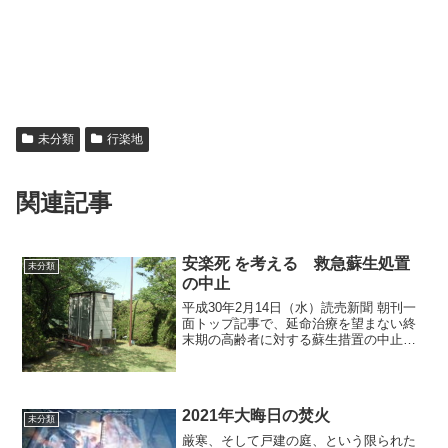
未分類
行楽地
関連記事
安楽死 を考える 救急蘇生処置
未分類
の中止
平成30年2月14日（水）読売新聞 朝刊一
面トップ記事で、延命治療を望まない終
末期の高齢者に対する蘇生措置の中止に
関して、扱いがありました。蘇生措置を
中止した事例が過去三年間で54件あった
とのこと。
2021年大晦日の焚火
未分類
厳寒、そして戸建の庭、という限られた