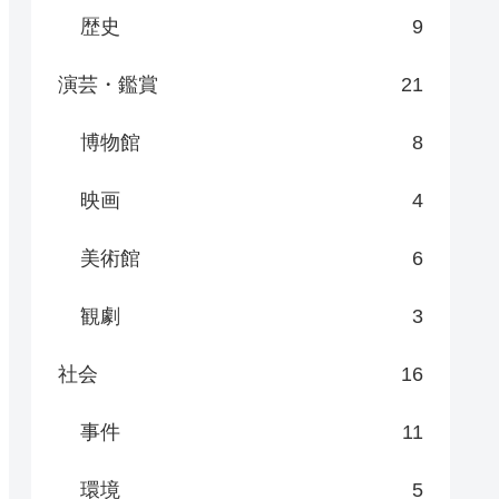
歴史
9
演芸・鑑賞
21
博物館
8
映画
4
美術館
6
観劇
3
社会
16
事件
11
環境
5