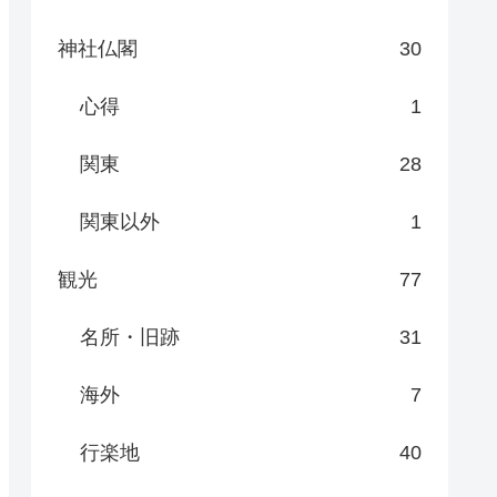
神社仏閣
30
心得
1
関東
28
関東以外
1
観光
77
名所・旧跡
31
海外
7
行楽地
40