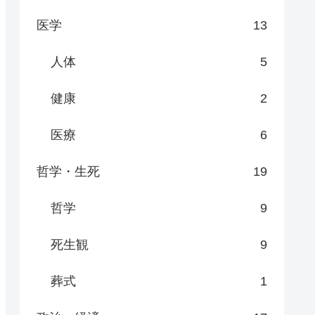
医学
13
人体
5
健康
2
医療
6
哲学・生死
19
哲学
9
死生観
9
葬式
1