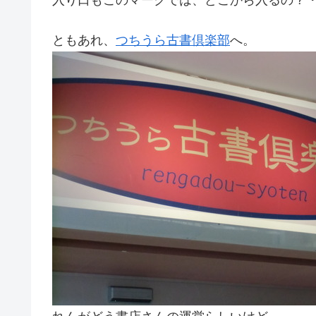
ともあれ、
つちうら古書倶楽部
へ。