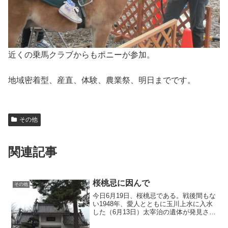
近くの乗馬クラブからもポニーが参加。
地域密着型、産直、体験、農業祭、明日までです。
その他
関連記事
桜桃忌に因んで
その他
今日6月19日、桜桃忌である。戦後間もな
い1948年、愛人とともに玉川上水に入水
した（6月13日）太宰治の遺体が発見され
た日であり、太宰の誕生日でもあるこの