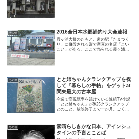
日を三鷹の禅林寺で偲ぶ日である。禅林
寺
2016全日本水郷鯉釣り大会速報
その他
霞ヶ浦大橋のたもと、道の駅「たまつく
り」に併設される形で産直の名店「こい
こい」がある。ここで売られる霞ヶ浦特
産のしらうお（釜茹）が絶品で、（しか
も北浦漁労長海老沢さんのモノ）定期的
に買いに行っているんだけど、今日は鯉
釣りイベントに遭遇。その
とと姉ちゃんクランクアップを祝
その他
して『暮らしの手帖』をゲットat
関東最大の古本屋
今週で高視聴率を続けている連続TV小説
「とと姉ちゃん」が8/25クランクアップ
とのこと。放映終了まで一か月。ごく最
近、出演女優のバカ息子が逮捕されたり
で違う話題も振りまいてもいたけど、ご
存じのとおり実在した雑誌『暮らしの手
素晴らしきかな日本、アインシュ
その他
帖』を題材にしてい
タインの予言とことば