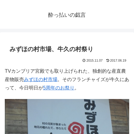
酔っ払いの戯言
みずほの村市場、牛久の村祭り
2015.11.07
2017.06.19
TVカンブリア宮殿でも取り上げられた、独創的な産直農
産物販売
みずほの村市場
。そのフランチャイズが牛久にあ
って、今日明日が
5周年のお祭り
。