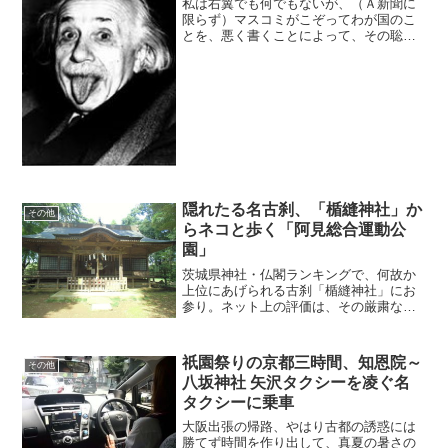
私は右翼でも何でもないが、（Ａ新聞に
限らず）マスコミがこぞってわが国のこ
とを、悪く書くことによって、その聡明
さをひけらかすような記事、主張に辟易
している日本人の一人である。それらの
誤った記事等によって、善良なる国民や
若者が、日本や日本人とし
隠れたる名古刹、「楯縫神社」か
その他
らネコと歩く「阿見総合運動公
園」
茨城県神社・仏閣ランキングで、何故か
上位にあげられる古刹「楯縫神社」にお
参り。ネット上の評価は、その厳粛な佇
まいとともに、アクセスの分かりにくさ
がやたら目についたが、ナビを頼りに行
ってみたらまさにその通り。
祇園祭りの京都三時間、知恩院～
その他
八坂神社 矢沢タクシーを凌ぐ名
タクシーに乗車
大阪出張の帰路、やはり古都の誘惑には
勝てず時間を作り出して、真夏の暑さの