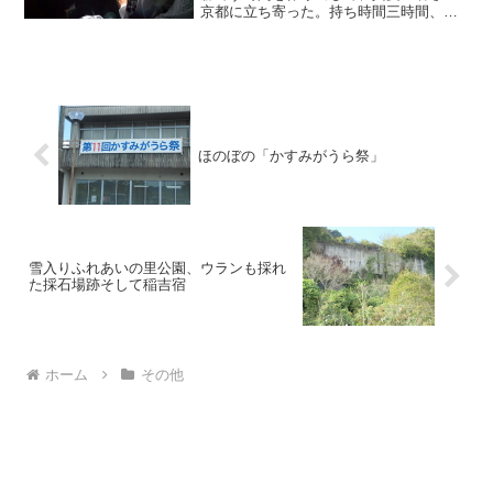
京都に立ち寄った。持ち時間三時間、コ
インロッカーにバッグと上着を押し込ん
で、祇園祭の囃子が鳴り響く「京都」駅
を12：30にスタート。まずは市営地下鉄
で「鞍馬口」駅に出て
ほのぼの「かすみがうら祭」
雪入りふれあいの里公園、ウランも採れ
た採石場跡そして稲吉宿
ホーム
その他