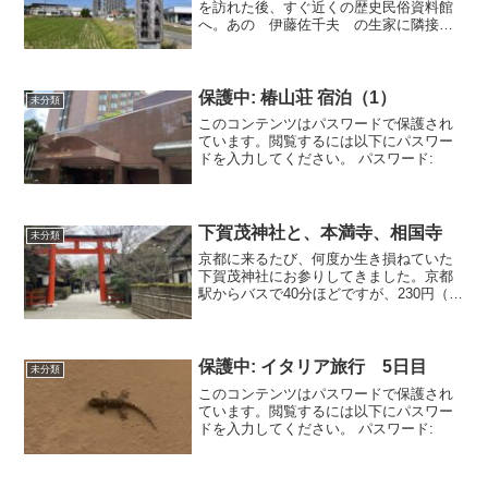
を訪れた後、すぐ近くの歴史民俗資料館
へ。あの 伊藤佐千夫 の生家に隣接で
した。ちょっといかめしい外観の歴民。
伊藤佐千夫 の生家への入場料を含めて＠
140円ですが、生年月日を伝えるだけで、
65歳以上の無料扱
保護中: 椿山荘 宿泊（1）
未分類
このコンテンツはパスワードで保護され
ています。閲覧するには以下にパスワー
ドを入力してください。 パスワード:
下賀茂神社と、本満寺、相国寺
未分類
京都に来るたび、何度か生き損ねていた
下賀茂神社にお参りしてきました。京都
駅からバスで40分ほどですが、230円（均
一料金）で連れて行ってくれます。バス
停「下賀茂神社前」から近い北西側の鳥
居をくぐります。本殿にご挨拶して、干
支を選んでこれもお
保護中: イタリア旅行 5日目
未分類
このコンテンツはパスワードで保護され
ています。閲覧するには以下にパスワー
ドを入力してください。 パスワード: